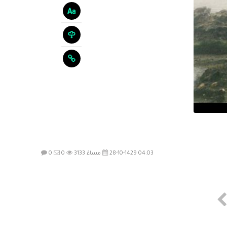
28-10-1429 04:03 مساءً
3133
0
0