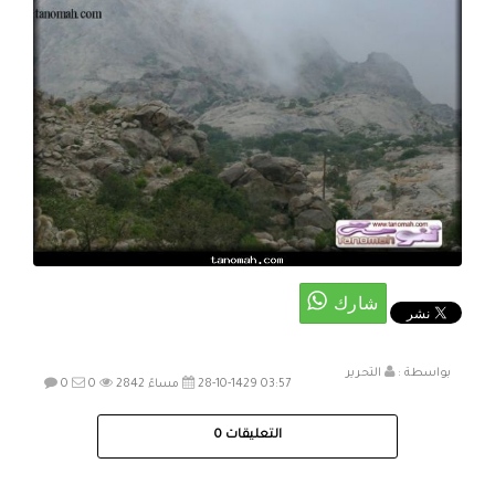
بواسطة :
التحرير
28-10-1429 03:57 مساءً
2842
0
0
التعليقات
0