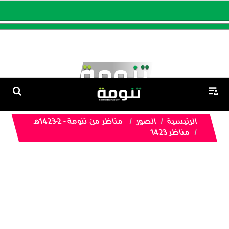
الرئيسية
الصور
مناظر من تنومة - 2-1423هـ
مناظر 1423