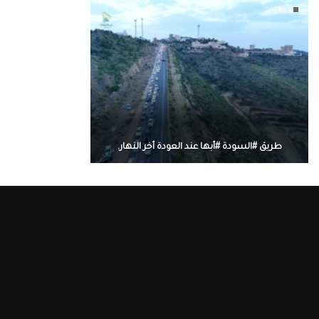
طريق #السودة #أبها عند العودة أخر النهار.