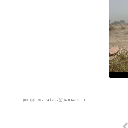
04-11-1429 03:33 صباحاً
2824
0
0