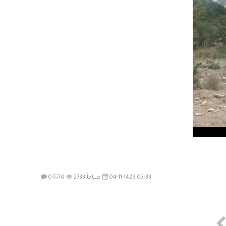
04-11-1429 03:33 صباحاً
2733
0
0