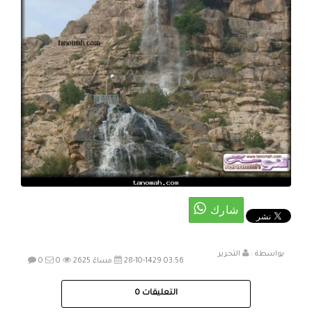
بواسطة :
التحرير
28-10-1429 03:56 مساءً
2625
0
0
التعليقات
0