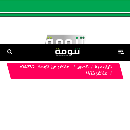
الرئيسية
الصور
مناظر من تنومة - 2-1423هـ
مناظر 1423