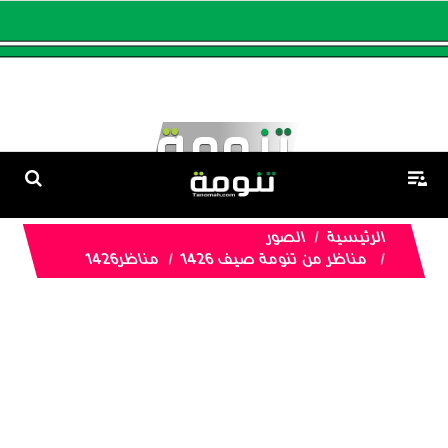
الرئيسية
الصور
مناظر من تنومة صيف 1426
مناظر1426