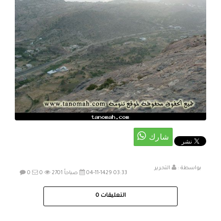
بواسطة :
التحرير
04-11-1429 03:33 صباحاً
2701
0
0
التعليقات
0