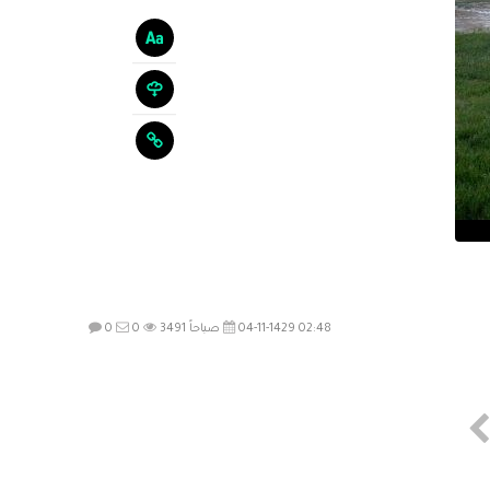
04-11-1429 02:48 صباحاً
3491
0
0