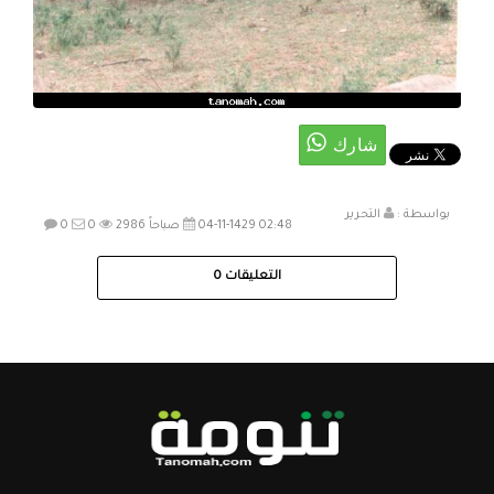
بواسطة :
التحرير
04-11-1429 02:48 صباحاً
2986
0
0
التعليقات
0