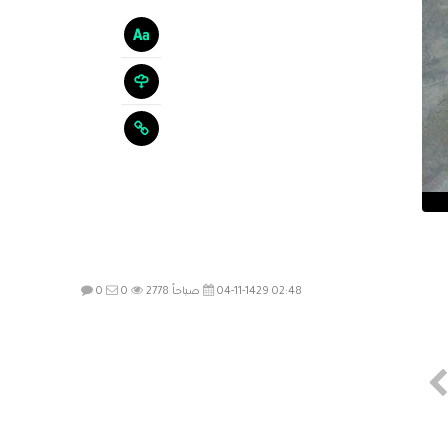
04-11-1429 02:48 صباحاً
2778
0
0