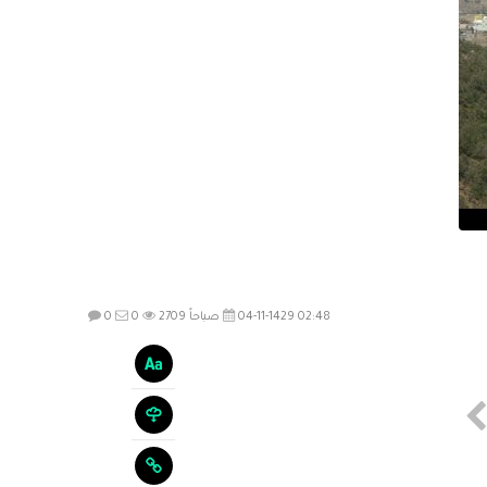
04-11-1429 02:48 صباحاً
2709
0
0