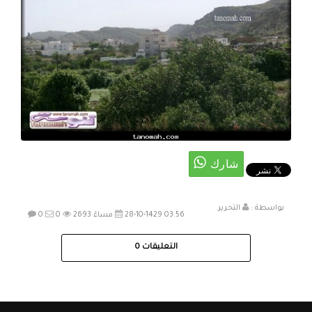
بواسطة :
التحرير
28-10-1429 03:56 مساءً
2693
0
0
التعليقات
0