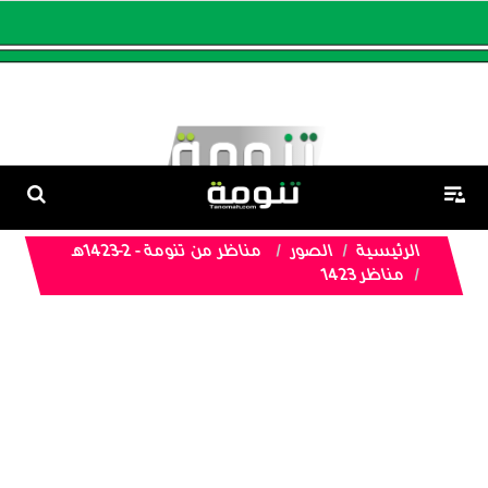
الرئيسية
الصور
مناظر من تنومة - 2-1423هـ
مناظر 1423