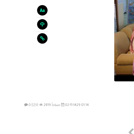
02-11-1429 01:14 صباحاً
2819
0
0