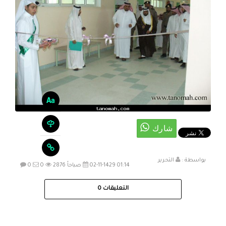
بواسطة :
التحرير
02-11-1429 01:14 صباحاً
2876
0
0
التعليقات
0