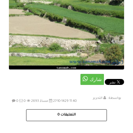
بواسطة :
التحرير
27-10-1429 11:40 مساءً
2693
0
0
التعليقات
0