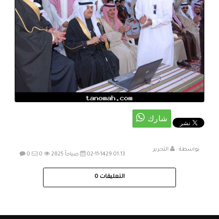
بواسطة :
التحرير
02-11-1429 01:13 صباحاً
2825
0
0
التعليقات
0