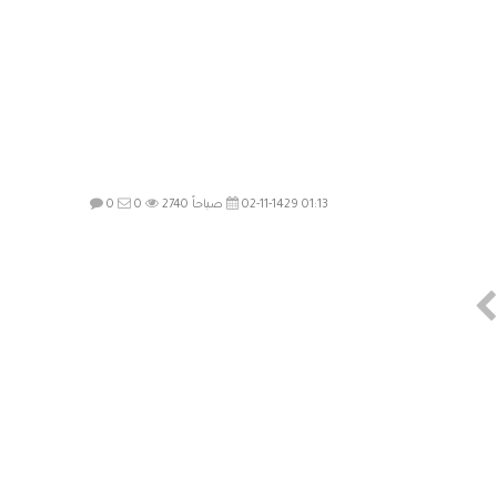
02-11-1429 01:13 صباحاً
2740
0
0