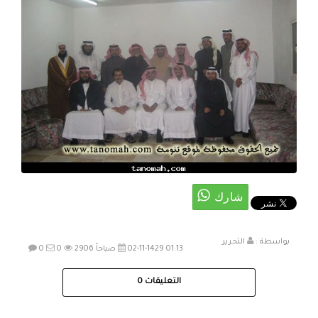
بواسطة :
التحرير
02-11-1429 01:13 صباحاً
2906
0
0
التعليقات
0