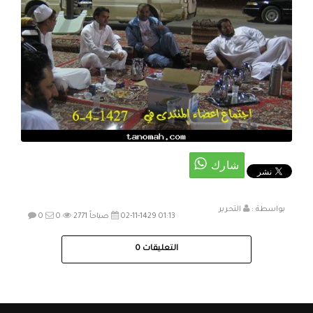
بواسطة :
التحرير
02-11-1429 01:13 صباحاً
2771
0
0
التعليقات
0