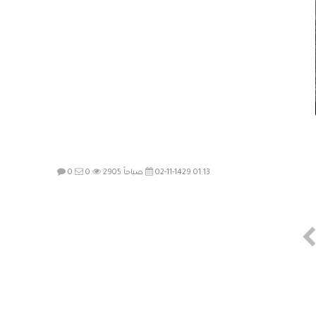
02-11-1429 01:13 صباحاً
2905
0
0