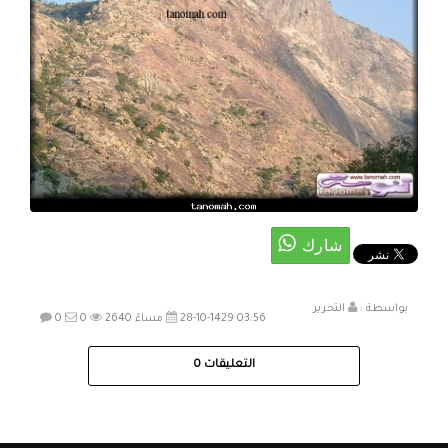
بواسطة :
التحرير
28-10-1429 03:56 مساءً
2640
0
0
التعليقات
0