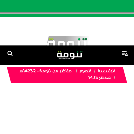
الرئيسية
الصور
مناظر من تنومة - 2-1423هـ
مناظر 1423