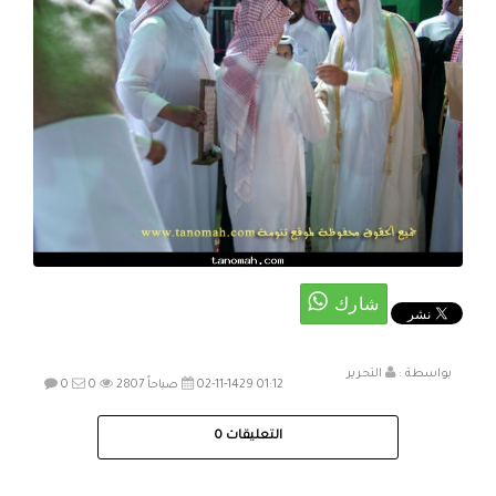
بواسطة :
التحرير
02-11-1429 01:12 صباحاً
2807
0
0
التعليقات
0