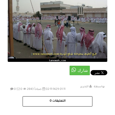
بواسطة :
التحرير
02-11-1429 01:11 صباحاً
2843
0
0
التعليقات
0