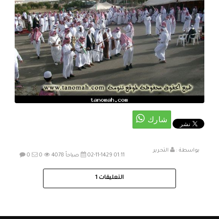
بواسطة :
التحرير
02-11-1429 01:11 صباحاً
4078
0
0
التعليقات
1