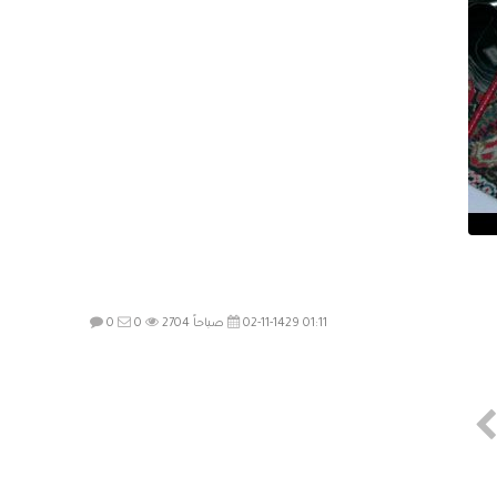
02-11-1429 01:11 صباحاً
2704
0
0