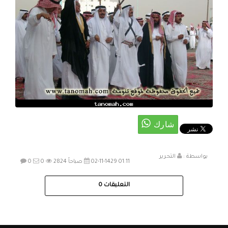
بواسطة :
التحرير
02-11-1429 01:11 صباحاً
2824
0
0
التعليقات
0