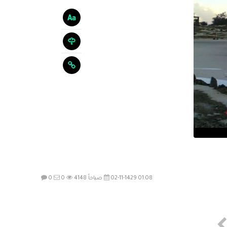
02-11-1429 01:08 صباحاً
4148
0
0