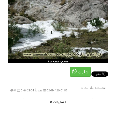
بواسطة :
التحرير
02-11-1429 01:07 صباحاً
2904
0
0
التعليقات
0