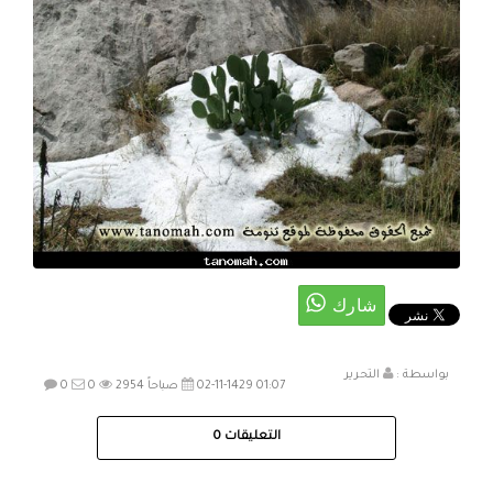
بواسطة :
التحرير
02-11-1429 01:07 صباحاً
2954
0
0
التعليقات
0