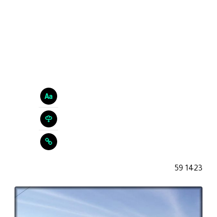
1423 59