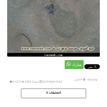
بواسطة :
التحرير
02-11-1429 01:03 صباحاً
2956
0
0
التعليقات
0