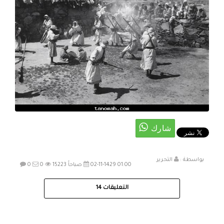
بواسطة :
التحرير
02-11-1429 01:00 صباحاً
15223
0
0
التعليقات
14