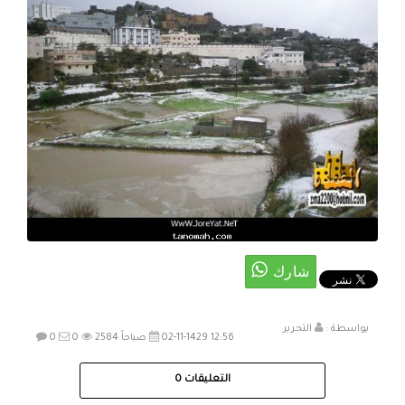
بواسطة :
التحرير
02-11-1429 12:56 صباحاً
2584
0
0
التعليقات
0