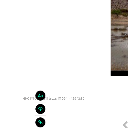
02-11-1429 12:56 صباحاً
2515
0
0