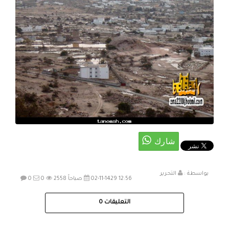
بواسطة :
التحرير
02-11-1429 12:56 صباحاً
2558
0
0
التعليقات
0