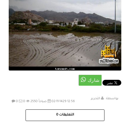
بواسطة :
التحرير
02-11-1429 12:56 صباحاً
2550
0
0
التعليقات
0