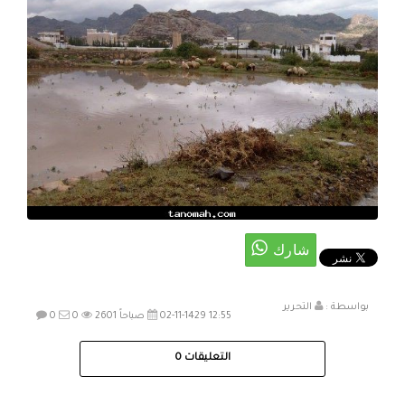
بواسطة :
التحرير
02-11-1429 12:55 صباحاً
2601
0
0
التعليقات
0