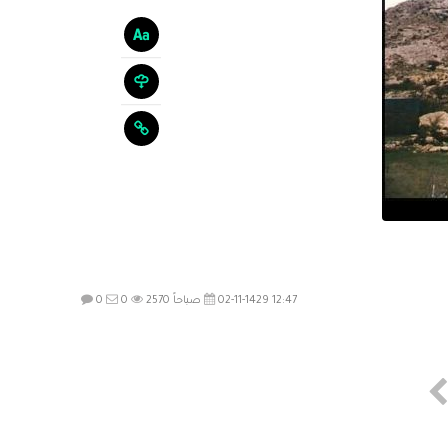
02-11-1429 12:47 صباحاً
2570
0
0