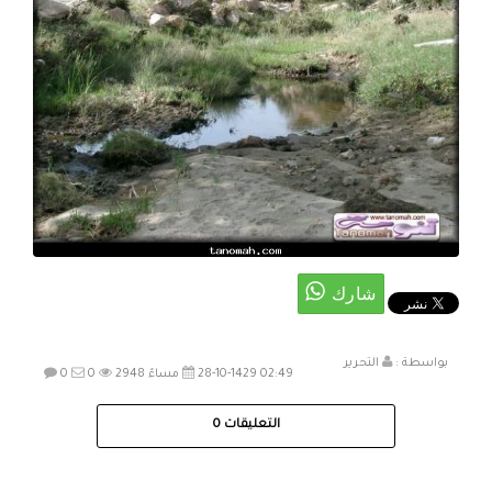
بواسطة :
التحرير
28-10-1429 02:49 مساءً
2948
0
0
التعليقات
0