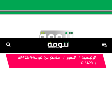
الرئيسية
الصور
مناظر من تنومة-1- 1423هـ
1423 17