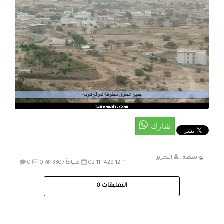
بواسطة :
التحرير
02-11-1429 12:11 صباحاً
3307
0
0
التعليقات
0