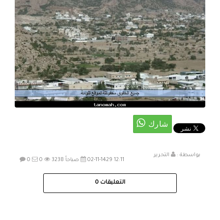
بواسطة :
التحرير
02-11-1429 12:11 صباحاً
3238
0
0
التعليقات
0