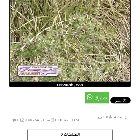
بواسطة :
التحرير
01-11-1429 10:51 مساءً
2641
0
0
التعليقات
0