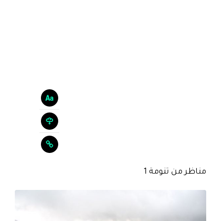
مناظر من تنومة 1